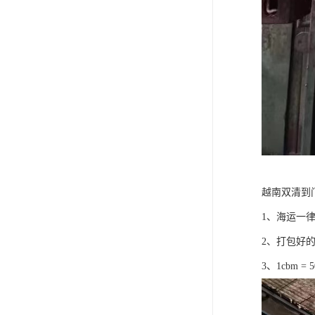
越南双清到
1、海运一
2、打包好
3、1cbm