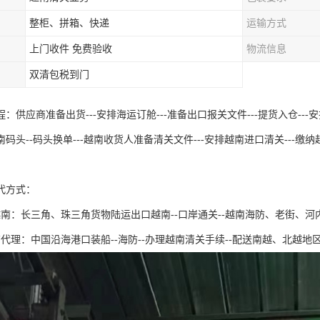
整柜、拼箱、快递
运输方式
上门收件 免费验收
物流信息
双清包税到门
：供应商准备出货---安排海运订舱---准备出口报关文件---提货入仓---安排出
码头--码头换单---越南收货人准备清关文件---安排越南进口清关---缴纳越
代方式：
越南：长三角、珠三角货物陆运出口越南--口岸通关--越南海防、老街、河
代理：中国沿海港口装船--海防--办理越南清关手续--配送南越、北越地