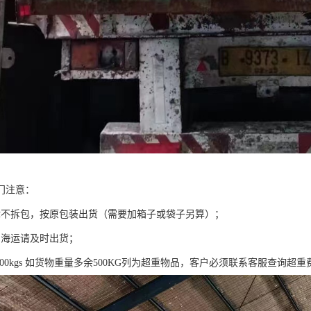
门注意：
律不拆包，按原包装出货（需要加箱子或袋子另算）；
的海运请及时出货；
 = 500kgs 如货物重量多余500KG列为超重物品，客户必须联系客服查询超