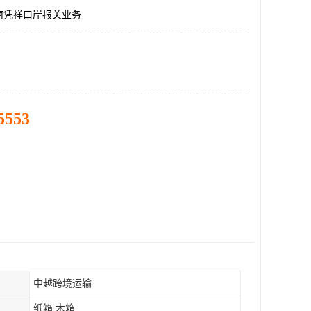
南凭祥口岸报关业务
5553
中越跨境运输
纸箱 木箱