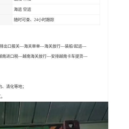
海运 空运
随时可查、24小时跟踪
口报关---海关审单---海关放行---装船/起运---
南进口税---越南海关放行---安排越南卡车提货---
内、清化等地；
区。