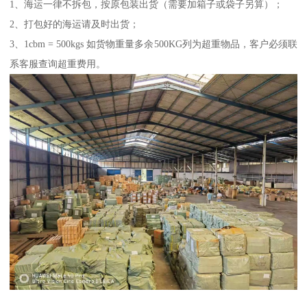
1、海运一律不拆包，按原包装出货（需要加箱子或袋子另算）；
2、打包好的海运请及时出货；
3、1cbm = 500kgs 如货物重量多余500KG列为超重物品，客户必须联
系客服查询超重费用。