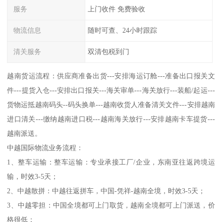
服务
上门收件 免费验收
物流信息
随时可查、24小时跟踪
清关服务
双清包税到门
越南货运流程：供应商准备出货---安排海运订舱---准备出口报关文
件---提货入仓---安排出口报关---海关审单---海关放行---装船/起运---
货物运抵越南码头--码头换单---越南收货人准备清关文件---安排越南
进口清关---缴纳越南进口税---越南海关放行---安排越南卡车提货---
越南派送。
中越国际物流业务流程：
1、整车运输：整车运输：专业承接工厂/企业，东南亚往返跨境运
输，时效3-5天；
2、中越散拼：中越往返拼车，中国-凭祥-越南全境，时效3-5天；
3、中越零担：中国全境都可上门取货，越南全境都可上门派送，价
格很低；